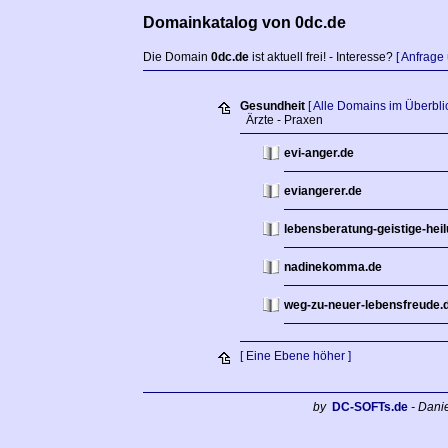
Domainkatalog von 0dc.de
Die Domain
0dc.de
ist aktuell frei! - Interesse?
[ Anfrage
Gesundheit
[ Alle Domains im Überblic
Ärzte - Praxen
evi-anger.de
eviangerer.de
lebensberatung-geistige-hei
nadinekomma.de
weg-zu-neuer-lebensfreude.
[ Eine Ebene höher ]
by
DC-SOFTs.de
- Dani