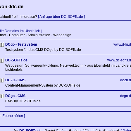
von 0dc.de
 aktuell frei! - Interesse?
[ Anfrage über DC-SOFTs.de ]
Alle Domains im Überblick ]
rnet - Computer - Administration - Webdesign
DCgo - Testsystem
www.d4q.d
Testsystem für das CMS DCgo by DC-SOFTs.de
DC-SOFTs.de
www.dc-softs.
Webdesign, Softwareentwicklung, Netzwerktechnik aus Ebensfeld im Landkrei
Lichtenfels
DC2u - CMS
dc2u.
Content-Management-System by DC-SOFTs.de
DCgo - CMS
dcgo.
CMS by DC-SOFTs.de
ne Ebene höher ]
by
DC-SOFTs.de
- Daniel Christa, Breitengüßbach (Lkr. Bamberg)
[ Date