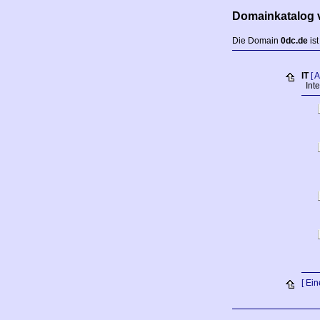
Domainkatalog 
Die Domain
0dc.de
ist
IT
[ 
Inte
[ Ei